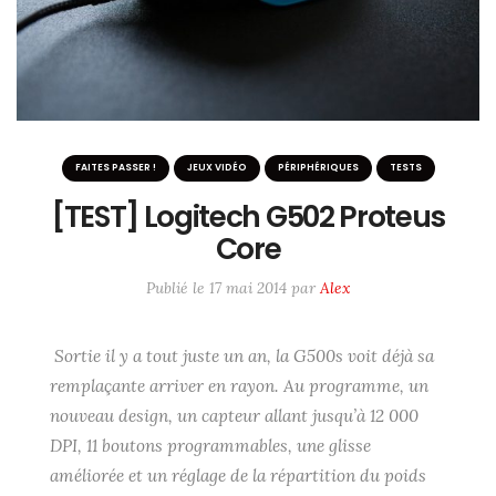
FAITES PASSER !
JEUX VIDÉO
PÉRIPHÉRIQUES
TESTS
[TEST] Logitech G502 Proteus
Core
Publié le
17 mai 2014
par
Alex
Sortie il y a tout juste un an, la G500s voit déjà sa
remplaçante arriver en rayon.
Au programme, un
nouveau design, un capteur allant jusqu’à 12 000
DPI, 11 boutons programmables, une glisse
améliorée et un réglage de la répartition du poids