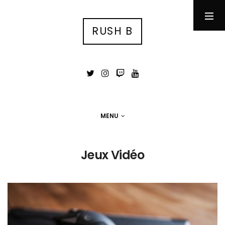
RUSH B
RUSH B
су́ка блядь
MENU
MENU
Photographie
Jeux Vidéo
Tests
Jeux Vidéo
Stuff
Portfolio photo
Contact