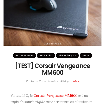
ME SUIVRE SUR LES RÉSEAUX
Twitter / X
Instagram
#6233 (pas de titre)
FAITES PASSER !
JEUX VIDÉO
PÉRIPHÉRIQUES
TESTS
[TEST] Corsair Vengeance
MM600
Publié le
25 septembre 2014
par
Alex
Vendu 35€, le
Corsair Vengeance MM600
est un
tapis de souris rigide avec structure en aluminium