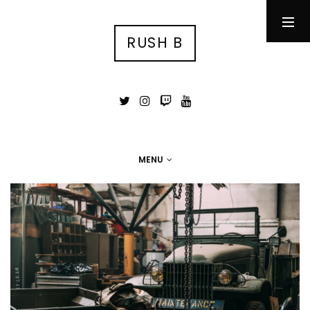
RUSH B
RUSH B
су́ка блядь
MENU
MENU
Photographie
Tests
Jeux Vidéo
Stuff
Portfolio photo
Contact