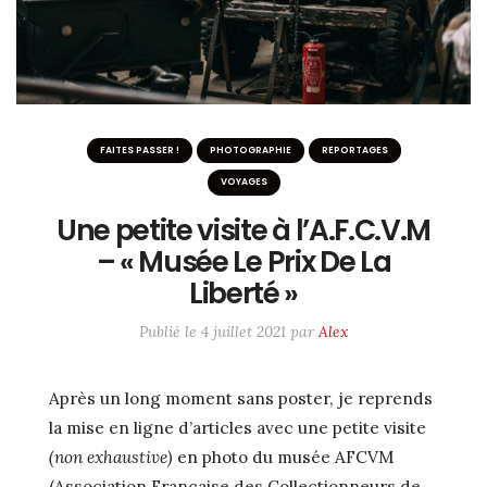
ME SUIVRE SUR LES RÉSEAUX
Twitter / X
Instagram
#6233 (pas de titre)
FAITES PASSER !
PHOTOGRAPHIE
REPORTAGES
VOYAGES
Une petite visite à l’A.F.C.V.M
– « Musée Le Prix De La
Liberté »
Publié le
4 juillet 2021
par
Alex
Après un long moment sans poster, je reprends
la mise en ligne d’articles avec une petite visite
(non exhaustive)
en photo du musée AFCVM
(Association Française des Collectionneurs de