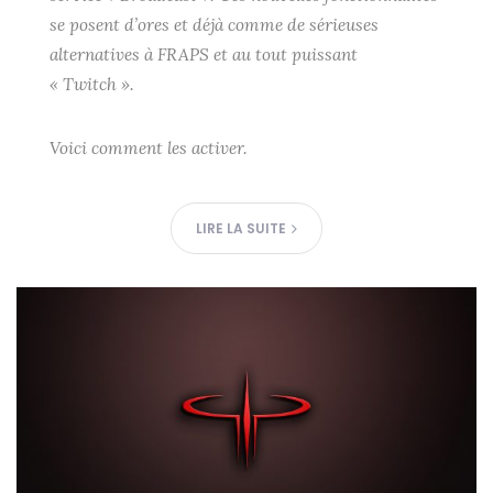
se posent d’ores et déjà comme de sérieuses
alternatives à FRAPS et au tout puissant
« Twitch ».
Voici comment les activer.
LIRE LA SUITE