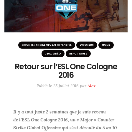
ME SUIVRE SUR LES RÉSEAUX
Twitter / X
Instagram
#6233 (pas de titre)
COUNTER STRIKE GLOBAL OFFENSIVE
DOSSIERS
HOME
JEUX VIDÉO
REPORTAGES
Retour sur l’ESL One Cologne
2016
Publié le
25 juillet 2016
par
Alex
Il y a tout juste 2 semaines que je suis revenu
de l’ESL One Cologne 2016, un « Major » Counter
Strike Global Offensive qui s’est déroulé du 5 au 10