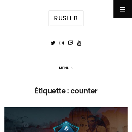
RUSH B
RUSH B
су́ка блядь
MENU
MENU
Photographie
Étiquette :
counter
Tests
Jeux Vidéo
Stuff
Portfolio photo
Contact