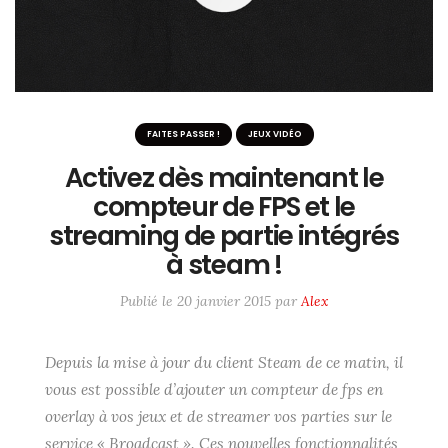
FAITES PASSER !
JEUX VIDÉO
Activez dès maintenant le
compteur de FPS et le
streaming de partie intégrés
à steam !
Publié le
20 janvier 2015
par
Alex
Depuis la mise à jour du client Steam de ce matin, il
vous est possible d’ajouter un compteur de fps en
overlay à vos jeux et de streamer vos parties sur le
service « Broadcast ». Ces nouvelles fonctionnalités