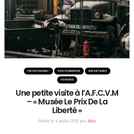
ME SUIVRE SUR LES RÉSEAUX
Twitter / X
Instagram
#6233 (pas de titre)
FAITES PASSER !
PHOTOGRAPHIE
REPORTAGES
VOYAGES
Une petite visite à l’A.F.C.V.M
– « Musée Le Prix De La
Liberté »
Publié le
4 juillet 2021
par
Alex