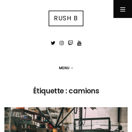
RUSH B
RUSH B
су́ка блядь
MENU
MENU
Photographie
Étiquette :
camions
Tests
Jeux Vidéo
Stuff
Portfolio photo
Contact