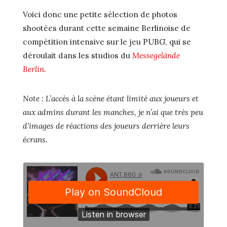
Voici donc une petite sélection de photos
shootées durant cette semaine Berlinoise de
compétition intensive sur le jeu PUBG, qui se
déroulait dans les studios du
Messegelände
Berlin.
Note : L’accès à la scène étant limité aux joueurs et
aux admins durant les manches, je n’ai que très peu
d’images de réactions des joueurs derrière leurs
écrans.