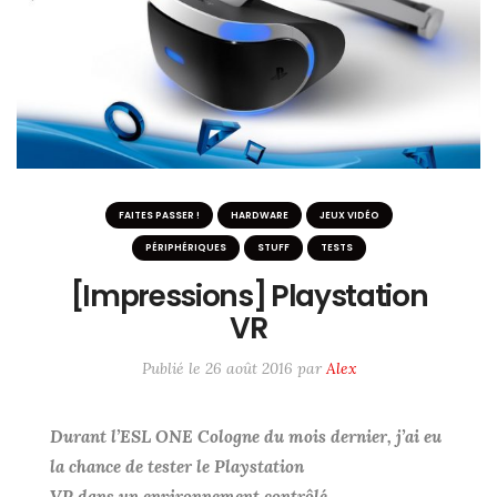
ME SUIVRE SUR LES RÉSEAUX
Twitter / X
Instagram
#6233 (pas de titre)
FAITES PASSER !
HARDWARE
JEUX VIDÉO
PÉRIPHÉRIQUES
STUFF
TESTS
[Impressions] Playstation
VR
Publié le
26 août 2016
par
Alex
Durant l’ESL ONE Cologne du mois dernier, j’ai eu
la chance de tester le Playstation
VR dans un environnement
contrôlé.