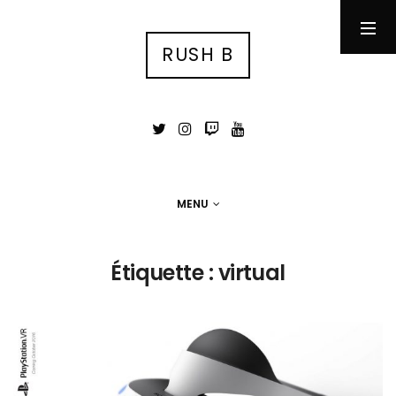
RUSH B
RUSH B
су́ка блядь
MENU
MENU
Photographie
Étiquette :
virtual
Tests
Jeux Vidéo
Stuff
Portfolio photo
Contact