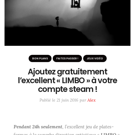
ME SUIVRE SUR LES RÉSEAUX
Twitter / X
Instagram
#6233 (pas de titre)
BON PLANS
FAITES PASSER !
JEUX VIDÉO
Ajoutez gratuitement
l’excellent « LIMBO » à votre
compte steam !
Publié le
21 juin 2016
par
Alex
Pendant 24h seulement
,
l’excellent jeu de plates-
formes à la superbe direction artistique «
LIMBO
»