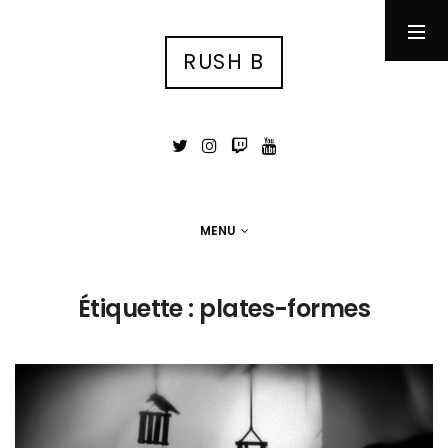
RUSH B
RUSH B
су́ка блядь
MENU
MENU
Photographie
Étiquette :
plates-formes
Tests
Jeux Vidéo
Stuff
Portfolio photo
Contact