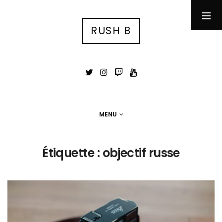
RUSH B
RUSH B
су́ка блядь
MENU
MENU
Photographie
Étiquette :
objectif russe
Tests
Jeux Vidéo
Stuff
Portfolio photo
Contact