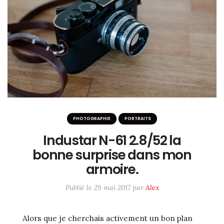
ME SUIVRE SUR LES RÉSEAUX
Twitter / X
Instagram
#6233 (pas de titre)
PHOTOGRAPHIE
PORTRAITS
Industar N-61 2.8/52 la
bonne surprise dans mon
armoire.
Publié le
29 mai 2017
par
Alex
A
lors que je cherchais activement un bon plan