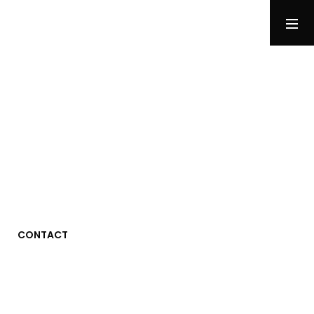
RUSH B
су́ка блядь
MENU
CONTACT
Photographie
Tests
Jeux Vidéo
Stuff