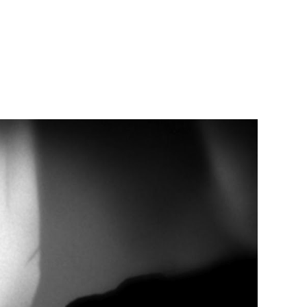
Portfolio photo
Contact
ME SUIVRE SUR LES RÉSEAUX
Twitter / X
Instagram
#6233 (pas de titre)