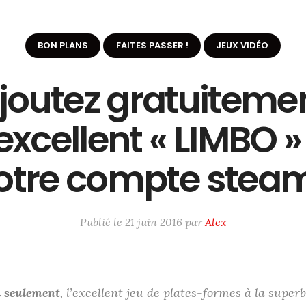
BON PLANS
FAITES PASSER !
JEUX VIDÉO
joutez gratuiteme
’excellent « LIMBO »
otre compte steam
Publié le
21 juin 2016
par
Alex
 seulement
,
l’excellent jeu de plates-formes à la super