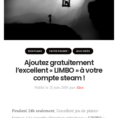
ME SUIVRE SUR LES RÉSEAUX
Twitter / X
Instagram
#6233 (pas de titre)
BON PLANS
FAITES PASSER !
JEUX VIDÉO
Ajoutez gratuitement
l’excellent « LIMBO » à votre
compte steam !
Publié le
21 juin 2016
par
Alex
Pendant 24h seulement
,
l’excellent jeu de plates-
formes à la superbe direction artistique «
LIMBO
»