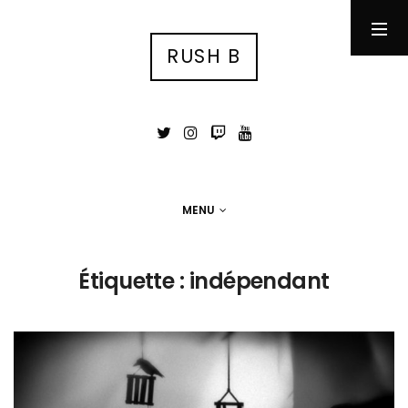
RUSH B
RUSH B
су́ка блядь
MENU
MENU
Photographie
Étiquette :
indépendant
Tests
Jeux Vidéo
Stuff
Portfolio photo
Contact