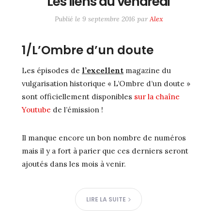
Les liens du vendredi
ME SUIVRE SUR LES RÉSEAUX
Publié le
9 septembre 2016
par
Alex
Twitter / X
Instagram
1/L’Ombre d’un doute
#6233 (pas de titre)
Les épisodes de
l’excellent
magazine du
vulgarisation historique « L’Ombre d’un doute »
sont officiellement disponibles
sur la chaîne
Youtube
de l’émission !
Il manque encore un bon nombre de numéros
mais il y a fort à parier que ces derniers seront
ajoutés dans les mois à venir.
LIRE LA SUITE