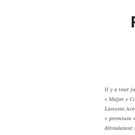
Il y a tout 
« Major » Co
Lanxess Aren
« premium » 
déroulaient 