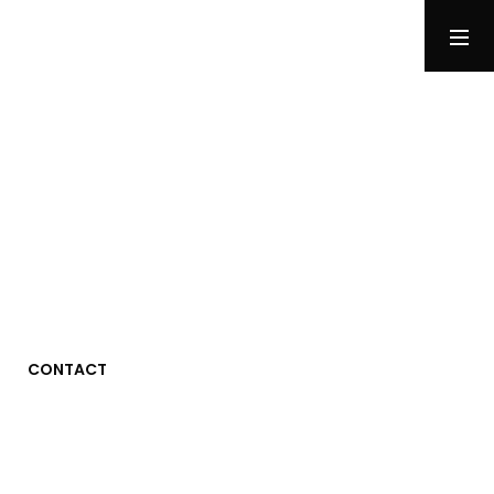
RUSH B
су́ка блядь
MENU
CONTACT
Photographie
Tests
Jeux Vidéo
Stuff