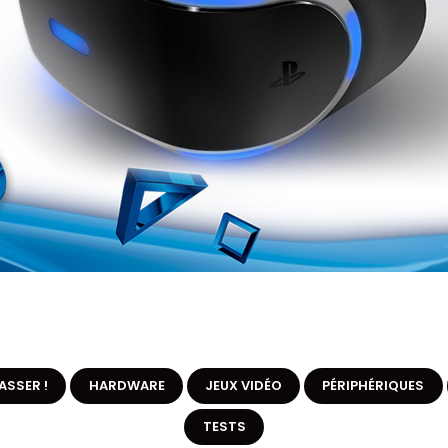
ASSER !
HARDWARE
JEUX VIDÉO
PÉRIPHÉRIQUES
TESTS