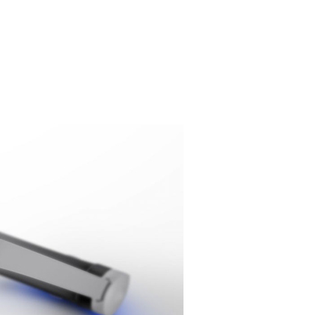
Portfolio photo
Contact
ME SUIVRE SUR LES RÉSEAUX
Twitter / X
Instagram
#6233 (pas de titre)