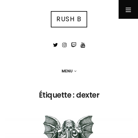
RUSH B
RUSH B
су́ка блядь
MENU
MENU
Photographie
Étiquette :
dexter
Tests
Jeux Vidéo
Stuff
Portfolio photo
Contact