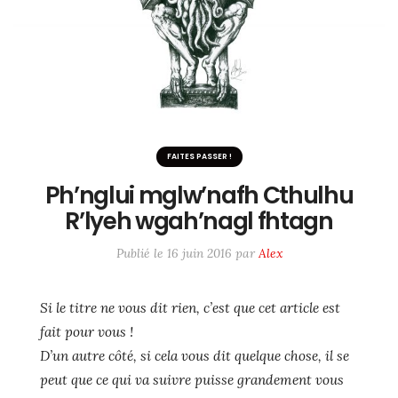
ME SUIVRE SUR LES RÉSEAUX
Twitter / X
Instagram
#6233 (pas de titre)
FAITES PASSER !
Ph’nglui mglw’nafh Cthulhu
R’lyeh wgah’nagl fhtagn
Publié le
16 juin 2016
par
Alex
Si le titre ne vous dit rien, c’est que cet article est
fait pour vous !
D’un autre côté, si cela vous dit quelque chose, il se
peut que ce qui va suivre puisse grandement vous