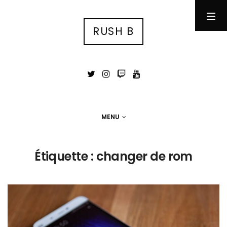
RUSH B
RUSH B
су́ка блядь
MENU
MENU
Photographie
Étiquette :
changer de rom
Tests
Jeux Vidéo
Stuff
Portfolio photo
Contact