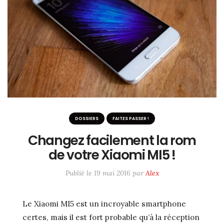
ME SUIVRE SUR LES RÉSEAUX
Twitter / X
Instagram
#6233 (pas de titre)
DOSSIERS
FAITES PASSER !
Changez facilement la rom
de votre Xiaomi MI5 !
Publié le
19 mai 2016
par
Alex
Le Xiaomi MI5 est un incroyable smartphone
certes, mais il est fort probable qu’à la réception