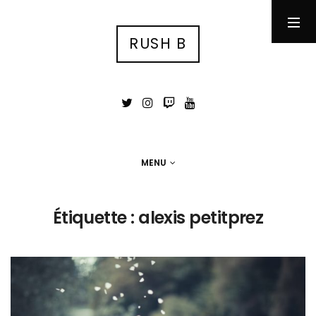
RUSH B
RUSH B
су́ка блядь
MENU
MENU
Photographie
Étiquette :
alexis petitprez
Tests
Jeux Vidéo
Stuff
Portfolio photo
Contact