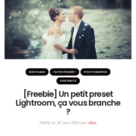
ME SUIVRE SUR LES RÉSEAUX
Twitter / X
Instagram
#6233 (pas de titre)
BON PLANS
FAITES PASSER !
PHOTOGRAPHIE
PORTRAITS
[Freebie] Un petit preset
Lightroom, ça vous branche
?
Publié le
30 juin 2014
par
Alex