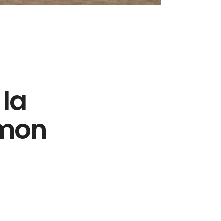
 la
 mon