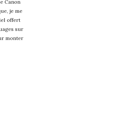
ue Canon
ue, je me
el offert
quages sur
our monter