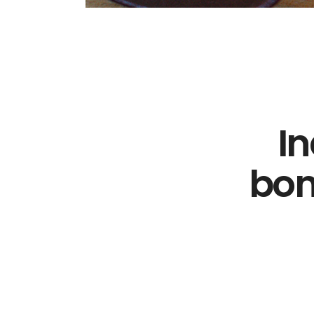
In
bon