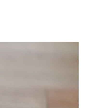
Portfolio photo
Contact
ME SUIVRE SUR LES RÉSEAUX
Twitter / X
Instagram
#6233 (pas de titre)