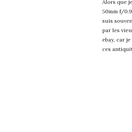
A
lors que 
50mm f/0.95
suis souven
par les vie
ebay, car j
ces antiqui