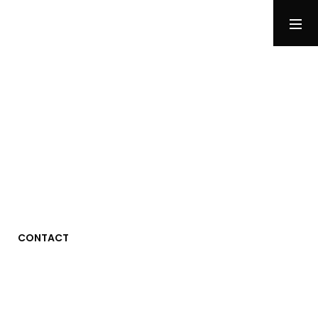
RUSH B
су́ка блядь
MENU
CONTACT
Photographie
Tests
Jeux Vidéo
Stuff