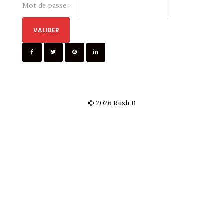
Mot de passe :
ME SUIVRE SUR LES RÉSEAUX
Twitter / X
Instagram
#6233 (pas de titre)
© 2026
Rush B