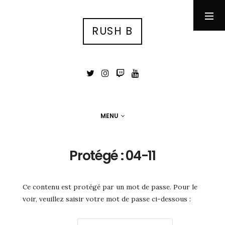
RUSH B
RUSH B
су́ка блядь
MENU
MENU
Photographie
Protégé : 04-11
Tests
Jeux Vidéo
Stuff
Ce contenu est protégé par un mot de passe. Pour le
Portfolio photo
voir, veuillez saisir votre mot de passe ci-dessous :
Contact